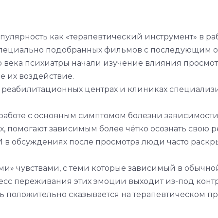
пулярность как «терапевтический инструмент» в р
специально подобранных фильмов с последующим о
о века психиатры начали изучение влияния просм
е их воздействие.
в реабилитационных центрах и клиниках специали
аботе с основным симптомом болезни зависимости 
х, помогают зависимым более чётко осознать свою 
 в обсуждениях после просмотра люди часто раскры
ми» чувствами, с теми которые зависимый в обычно
есс переживания этих эмоции выходит из-под контр
дь положительно сказывается на терапевтическом пр