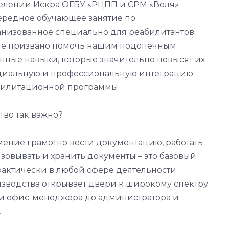
делении Искра ОГБУ «РЦПП и СРМ «Воля»
ередное обучающее занятие по
анизованное специально для реабилитантов.
ие призвано помочь нашим подопечным
нные навыки, которые значительно повысят их
циальную и профессиональную интеграцию
билитационной программы.
во так важно?
ение грамотно вести документацию, работать
зовывать и хранить документы – это базовый
актически в любой сфере деятельности.
зводства открывает двери к широкому спектру
я и офис-менеджера до администратора и
.