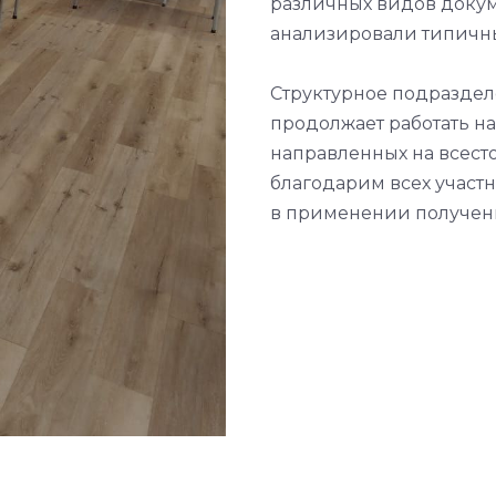
различных видов докуме
анализировали типичн
Структурное подразде
продолжает работать н
направленных на всес
благодарим всех участн
в применении полученн