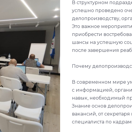
В структурном подраз
успешно проведено оч
делопроизводству, орг
Это важное мероприят
приобрести востребова
шансы на успешную со
после завершения реа
Почему делопроизводст
В современном мире ум
с информацией, органи
навык, необходимый пр
Знание основ делопрои
вакансий, от секретар
специалиста по кадрам