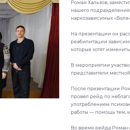
Роман Хальзов, замест
нашего подразделения
наркозависимых «Воля»
На презентации он расс
реабилитации зависим
которые хотят изменить
В мероприятии участво
представители местно
После презентации Ром
провёл рейд по неблаг
употреблением психоак
работы — помощь тем, к
Во время рейда Роман 